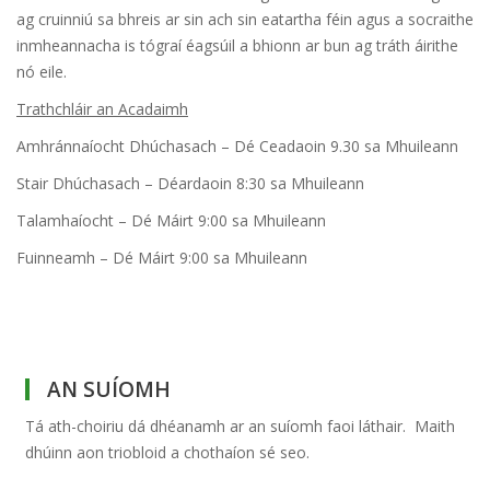
ag cruinniú sa bhreis ar sin ach sin eatartha féin agus a socraithe
inmheannacha is tógraí éagsúil a bhionn ar bun ag tráth áirithe
nó eile.
Trathchláir an Acadaimh
Amhránnaíocht Dhúchasach – Dé Ceadaoin 9.30 sa Mhuileann
Stair Dhúchasach – Déardaoin 8:30 sa Mhuileann
Talamhaíocht – Dé Máirt 9:00 sa Mhuileann
Fuinneamh – Dé Máirt 9:00 sa Mhuileann
AN SUÍOMH
Tá ath-choiriu dá dhéanamh ar an suíomh faoi láthair. Maith
dhúinn aon triobloid a chothaíon sé seo.