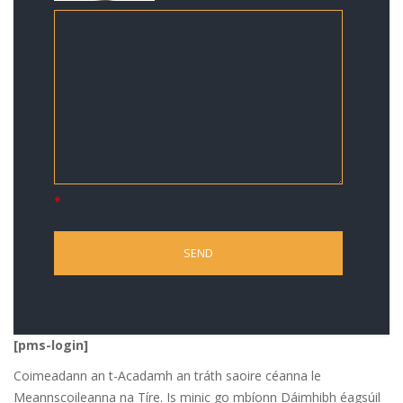
*
[pms-login]
Coimeadann an t-Acadamh an tráth saoire céanna le
Meannscoileanna na Tíre. Is minic go mbíonn Dáimhibh éagsúil