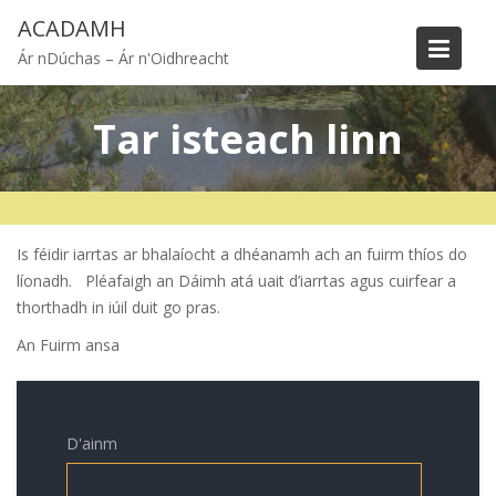
Skip
ACADAMH
to
Ár nDúchas – Ár n'Oidhreacht
content
Tar isteach linn
Is féidir iarrtas ar bhalaíocht a dhéanamh ach an fuirm thíos do
líonadh. Pléafaigh an Dáimh atá uait d’iarrtas agus cuirfear a
thorthadh in iúil duit go pras.
An Fuirm ansa
D'ainm