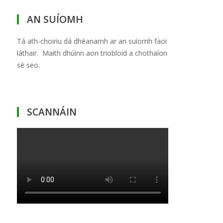
AN SUÍOMH
Tá ath-choiriu dá dhéanamh ar an suíomh faoi
láthair. Maith dhúinn aon triobloid a chothaíon
sé seo.
SCANNÁIN