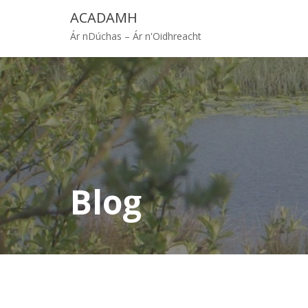
Skip
ACADAMH
to
Ár nDúchas – Ár n'Oidhreacht
content
Blog