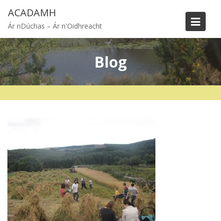
Skip
ACADAMH
to
Ár nDúchas – Ár n'Oidhreacht
content
Blog