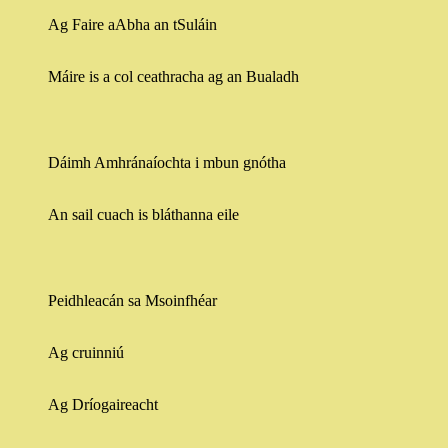
Ag Faire aAbha an tSuláin
Máire is a col ceathracha ag an Bualadh
Dáimh Amhránaíochta i mbun gnótha
An sail cuach is bláthanna eile
Peidhleacán sa Msoinfhéar
Ag cruinniú
Ag Dríogaireacht