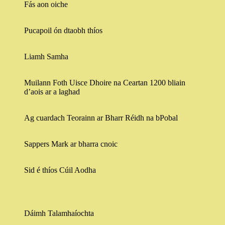
Fás aon oiche
Pucapoil ón dtaobh thíos
Liamh Samha
Muilann Foth Uisce Dhoire na Ceartan 1200 bliain
d’aois ar a laghad
Ag cuardach Teorainn ar Bharr Réidh na bPobal
Sappers Mark ar bharra cnoic
Sid é thíos Cúil Aodha
Dáimh Talamhaíochta