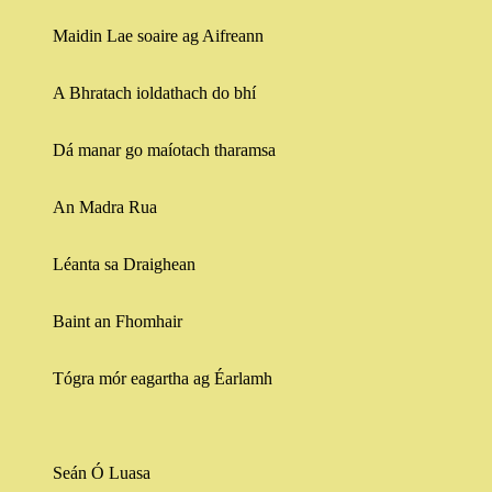
Maidin Lae soaire ag Aifreann
A Bhratach ioldathach do bhí
Dá manar go maíotach tharamsa
An Madra Rua
Léanta sa Draighean
Baint an Fhomhair
Tógra mór eagartha ag Éarlamh
Seán Ó Luasa