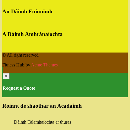
An Dáimh Fuinnimh
A Dáimh Amhránaíochta
© All right reserved
Fitness Hub by
Acme Themes
×
Request a Quote
Roinnt de shaothar an Acadaimh
Dáimh Talamhaíochta ar thuras