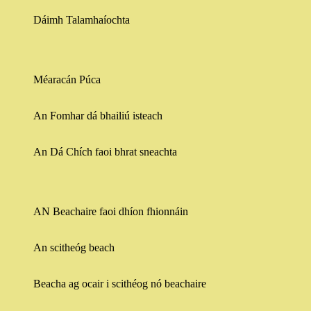
Dáimh Talamhaíochta
Méaracán Púca
An Fomhar dá bhailiú isteach
An Dá Chích faoi bhrat sneachta
AN Beachaire faoi dhíon fhionnáin
An scitheóg beach
Beacha ag ocair i scithéog nó beachaire