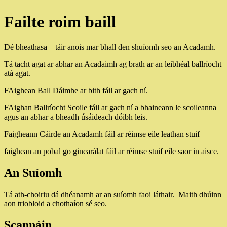
Failte roim baill
Dé bheathasa – táir anois mar bhall den shuíomh seo an Acadamh.
Tá tacht agat ar abhar an Acadaimh ag brath ar an leibhéal ballríocht
atá agat.
FAighean Ball Dáimhe ar bith fáil ar gach ní.
FAighan Ballríocht Scoile fáil ar gach ní a bhaineann le scoileanna
agus an abhar a bheadh úsáideach dóibh leis.
Faigheann Cáirde an Acadamh fáil ar réimse eile leathan stuif
faighean an pobal go ginearálat fáil ar réimse stuif eile saor in aisce.
An Suíomh
Tá ath-choiriu dá dhéanamh ar an suíomh faoi láthair. Maith dhúinn
aon triobloid a chothaíon sé seo.
Scannáin