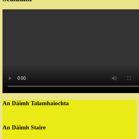
An Dáimh Talamhaiochta
An Dáimh Staire