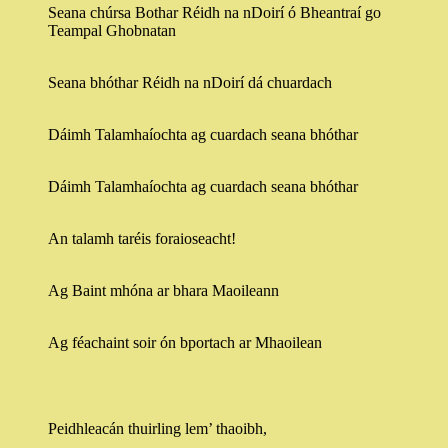
Seana chúrsa Bothar Réidh na nDoirí ó Bheantraí go
Teampal Ghobnatan
Seana bhóthar Réidh na nDoirí dá chuardach
Dáimh Talamhaíochta ag cuardach seana bhóthar
Dáimh Talamhaíochta ag cuardach seana bhóthar
An talamh taréis foraioseacht!
Ag Baint mhóna ar bhara Maoileann
Ag féachaint soir ón bportach ar Mhaoilean
Peidhleacán thuirling lem’ thaoibh,