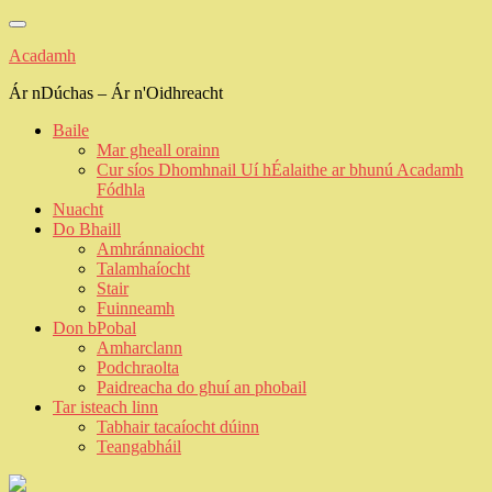
Skip
to
Acadamh
content
Ár nDúchas – Ár n'Oidhreacht
Baile
Mar gheall orainn
Cur síos Dhomhnail Uí hÉalaithe ar bhunú Acadamh
Fódhla
Nuacht
Do Bhaill
Amhránnaiocht
Talamhaíocht
Stair
Fuinneamh
Don bPobal
Amharclann
Podchraolta
Paidreacha do ghuí an phobail
Tar isteach linn
Tabhair tacaíocht dúinn
Teangabháil